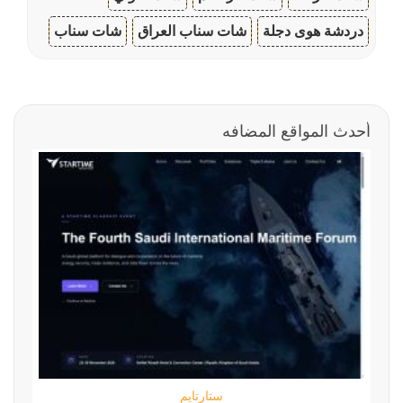
دردشة هوى دجلة
شات سناب العراق
شات سناب
أحدث المواقع المضافه
ستارتايم