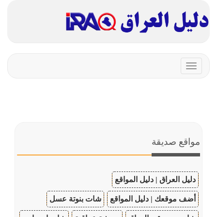
Toggle
navigation
مواقع صديقة
دليل العراق | دليل المواقع
أضف موقعك | دليل المواقع
شات بنوتة عسل