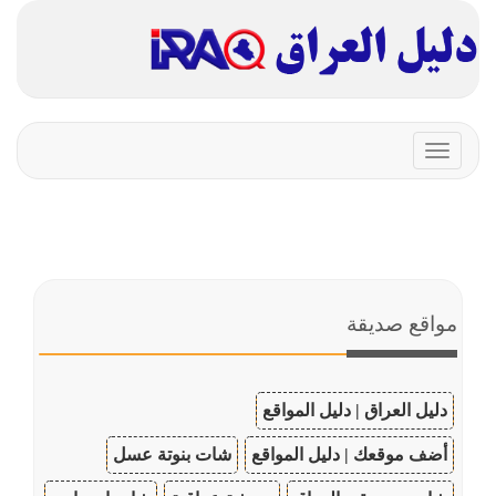
Toggle
navigation
مواقع صديقة
دليل العراق | دليل المواقع
أضف موقعك | دليل المواقع
شات بنوتة عسل