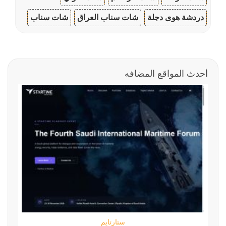
دردشة هوى دجلة
شات سناب العراق
شات سناب
أحدث المواقع المضافه
ستارتايم