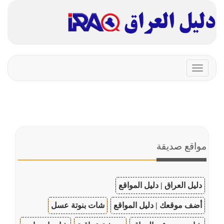
Toggle
navigation
مواقع صديقة
دليل العراق | دليل المواقع
أضف موقعك | دليل المواقع
شات بنوتة عسل